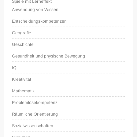
Spiele mit Lerneffekt
Anwendung von Wissen
Entscheidungskompetenzen
Geografie
Geschichte
Gesundheit und physische Bewegung
IQ
Kreativität
Mathematik
Problemlösekompetenz
Räumliche Orientierung
Sozialwissenschaften