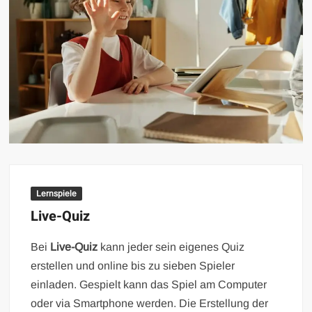
Lernspiele
Live-Quiz
Bei
Live-Quiz
kann jeder sein eigenes Quiz
erstellen und online bis zu sieben Spieler
einladen. Gespielt kann das Spiel am Computer
oder via Smartphone werden. Die Erstellung der