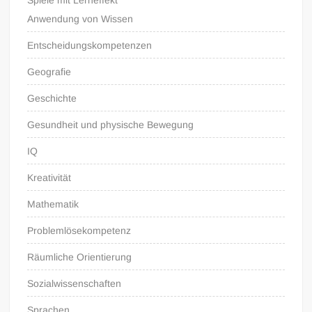
Anwendung von Wissen
Entscheidungskompetenzen
Geografie
Geschichte
Gesundheit und physische Bewegung
IQ
Kreativität
Mathematik
Problemlösekompetenz
Räumliche Orientierung
Sozialwissenschaften
Sprachen