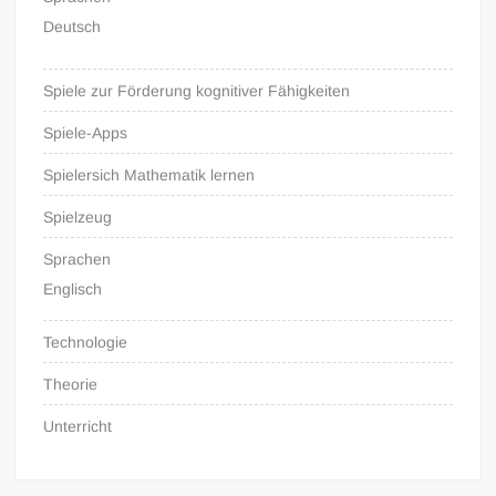
Deutsch
Spiele zur Förderung kognitiver Fähigkeiten
Spiele-Apps
Spielersich Mathematik lernen
Spielzeug
Sprachen
Englisch
Technologie
Theorie
Unterricht