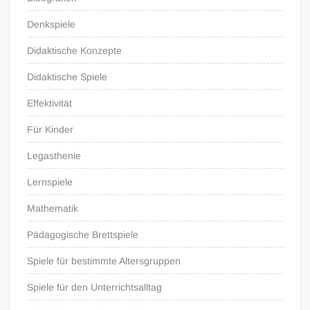
Denkspiele
Didaktische Konzepte
Didaktische Spiele
Effektivität
Für Kinder
Legasthenie
Lernspiele
Mathematik
Pädagogische Brettspiele
Spiele für bestimmte Altersgruppen
Spiele für den Unterrichtsalltag