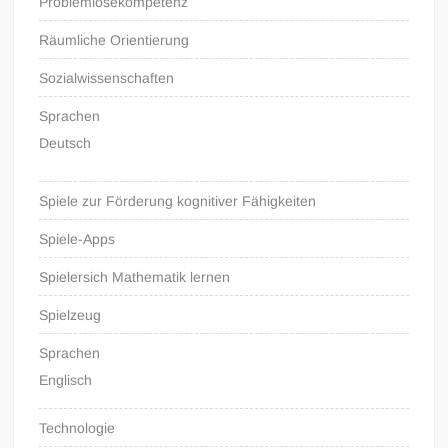
Problemlösekompetenz
Räumliche Orientierung
Sozialwissenschaften
Sprachen
Deutsch
Spiele zur Förderung kognitiver Fähigkeiten
Spiele-Apps
Spielersich Mathematik lernen
Spielzeug
Sprachen
Englisch
Technologie