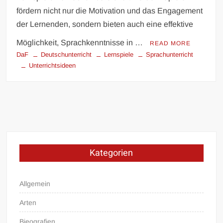
fördern nicht nur die Motivation und das Engagement
der Lernenden, sondern bieten auch eine effektive
Möglichkeit, Sprachkenntnisse in …
READ MORE
DaF
Deutschunterricht
Lernspiele
Sprachunterricht
Unterrichtsideen
Kategorien
Allgemein
Arten
Bieografien