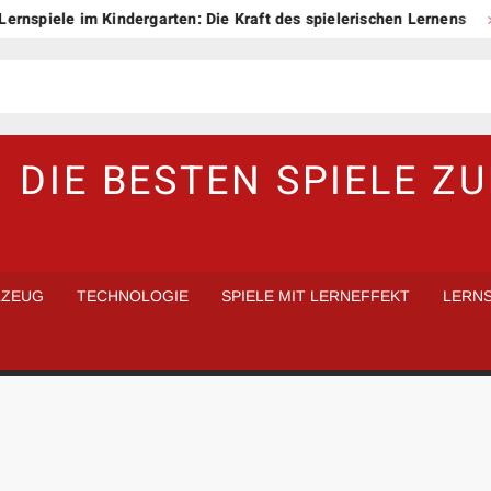
piele im Kindergarten: Die Kraft des spielerischen Lernens
M
 DIE BESTEN SPIELE Z
LZEUG
TECHNOLOGIE
SPIELE MIT LERNEFFEKT
LERNS