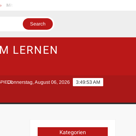
it Spaß zum Lernerfolg: Tipps für spielerisches Lernen im Studium
UM LERNEN
PIELE
Donnerstag, August 06, 2026
3:49:54 AM
Kategorien