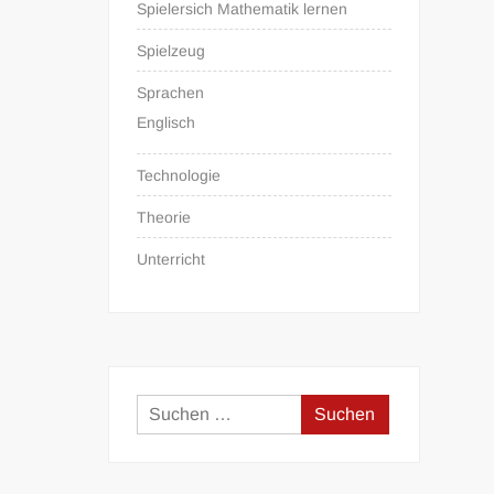
Spielersich Mathematik lernen
Spielzeug
Sprachen
Englisch
Technologie
Theorie
Unterricht
Suchen
nach: