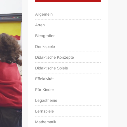
Allgemein
Arten
Bieografien
Denkspiele
Didaktische Konzepte
Didaktische Spiele
Effektivität
Für Kinder
Legasthenie
Lernspiele
Mathematik