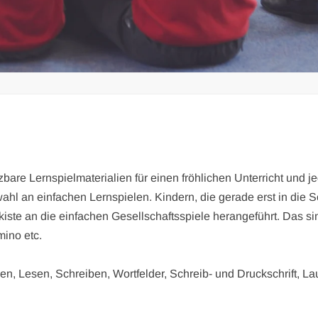
zbare Lernspielmaterialien für einen fröhlichen Unterricht und j
ahl an einfachen Lernspielen. Kindern, die gerade erst in die 
ste an die einfachen Gesellschaftsspiele herangeführt. Das si
mino etc.
, Lesen, Schreiben, Wortfelder, Schreib- und Druckschrift, La