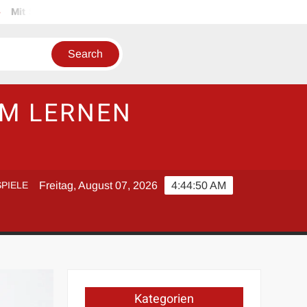
Spaß zum Lernerfolg: Tipps für spielerisches Lernen im Studium
UM LERNEN
PIELE
Freitag, August 07, 2026
4:44:51 AM
Kategorien