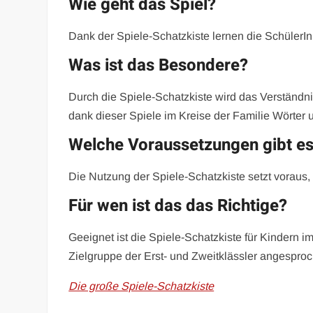
Wie geht das Spiel?
Dank der Spiele-Schatzkiste lernen die SchülerI
Was ist das Besondere?
Durch die Spiele-Schatzkiste wird das Verständnis
dank dieser Spiele im Kreise der Familie Wörter 
Welche Voraussetzungen gibt es
Die Nutzung der Spiele-Schatzkiste setzt voraus,
Für wen ist das das Richtige?
Geeignet ist die Spiele-Schatzkiste für Kindern i
Zielgruppe der Erst- und Zweitklässler angespro
Die große Spiele-Schatzkiste