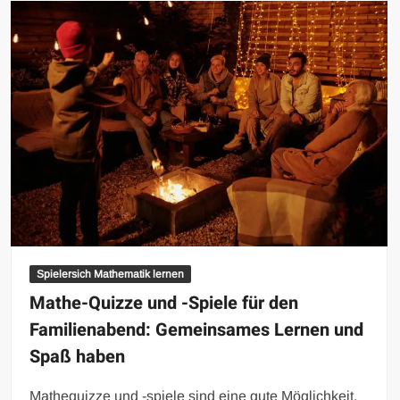
Spielersich Mathematik lernen
Mathe-Quizze und -Spiele für den
Familienabend: Gemeinsames Lernen und
Spaß haben
Mathequizze und -spiele sind eine gute Möglichkeit,