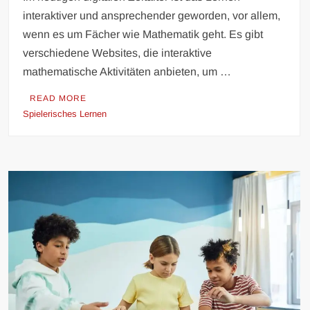
interaktiver und ansprechender geworden, vor allem,
wenn es um Fächer wie Mathematik geht. Es gibt
verschiedene Websites, die interaktive
mathematische Aktivitäten anbieten, um …
READ MORE
Spielerisches Lernen