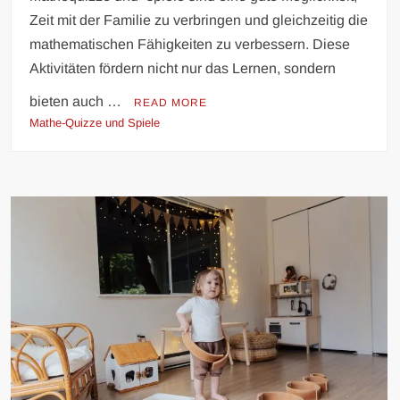
Zeit mit der Familie zu verbringen und gleichzeitig die
mathematischen Fähigkeiten zu verbessern. Diese
Aktivitäten fördern nicht nur das Lernen, sondern
bieten auch …
READ MORE
Mathe-Quizze und Spiele