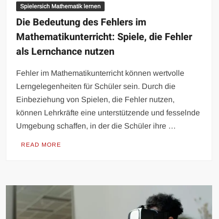
Spielersich Mathematik lernen
Die Bedeutung des Fehlers im
Mathematikunterricht: Spiele, die Fehler
als Lernchance nutzen
Fehler im Mathematikunterricht können wertvolle
Lerngelegenheiten für Schüler sein. Durch die
Einbeziehung von Spielen, die Fehler nutzen,
können Lehrkräfte eine unterstützende und fesselnde
Umgebung schaffen, in der die Schüler ihre …
READ MORE