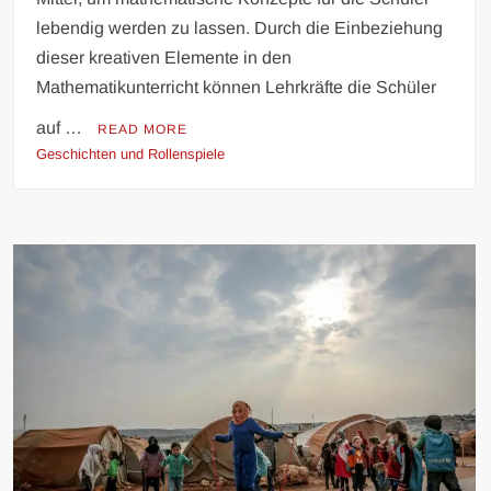
lebendig werden zu lassen. Durch die Einbeziehung
dieser kreativen Elemente in den
Mathematikunterricht können Lehrkräfte die Schüler
auf …
READ MORE
Geschichten und Rollenspiele