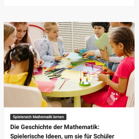
Spielersich Mathematik lernen
Die Geschichte der Mathematik:
Spielerische Ideen, um sie für Schüler