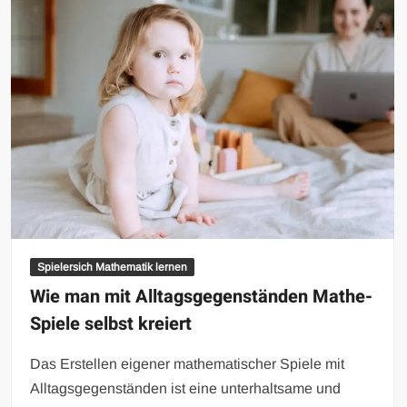
Spielersich Mathematik lernen
Wie man mit Alltagsgegenständen Mathe-
Spiele selbst kreiert
Das Erstellen eigener mathematischer Spiele mit
Alltagsgegenständen ist eine unterhaltsame und