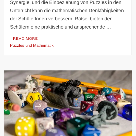
Synergie, und die Einbeziehung von Puzzles in den
Unterricht kann die mathematischen Denkfähigkeiten
der SchülerInnen verbessern. Rätsel bieten den
Schülern eine praktische und ansprechende …
READ MORE
Puzzles und Mathematik