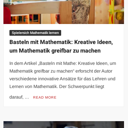
Spielersich Mathematik lernen
Basteln mit Mathematik: Kreative Ideen,
um Mathematik greifbar zu machen
In dem Artikel „Basteln mit Mathe: Kreative Ideen, um
Mathematik greifbar zu machen“ erforscht der Autor
verschiedene innovative Ansätze für das Lehren und
Lernen von Mathematik. Der Schwerpunkt liegt
darauf, …
READ MORE