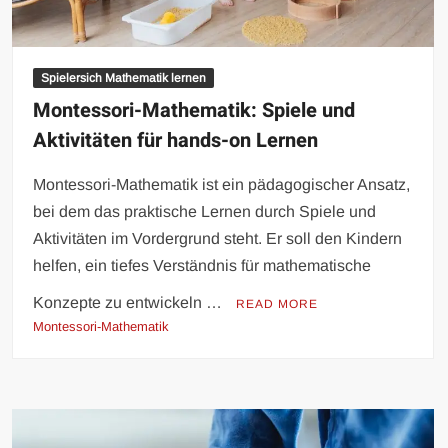
Spielersich Mathematik lernen
Montessori-Mathematik: Spiele und
Aktivitäten für hands-on Lernen
Montessori-Mathematik ist ein pädagogischer Ansatz,
bei dem das praktische Lernen durch Spiele und
Aktivitäten im Vordergrund steht. Er soll den Kindern
helfen, ein tiefes Verständnis für mathematische
Konzepte zu entwickeln …
READ MORE
Montessori-Mathematik