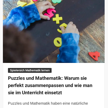
Spielersich Mathematik lernen
Puzzles und Mathematik: Warum sie
perfekt zusammenpassen und wie man
sie im Unterricht einsetzt
Puzzles und Mathematik haben eine natürliche