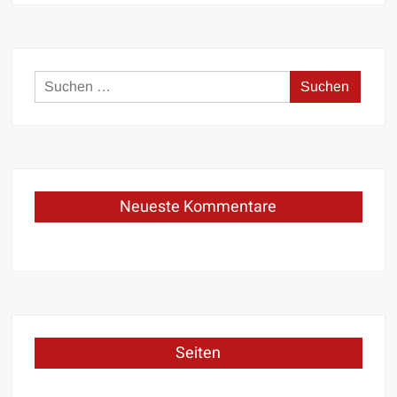
Suchen
nach:
Neueste Kommentare
Seiten