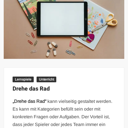
Lernspiele
Unterricht
Drehe das Rad
„Drehe das Rad“
kann vielseitig gestaltet werden.
Es kann mit Kategorien befüllt sein oder mit
konkreten Fragen oder Aufgaben. Der Vorteil ist,
dass jeder Spieler oder jedes Team immer ein