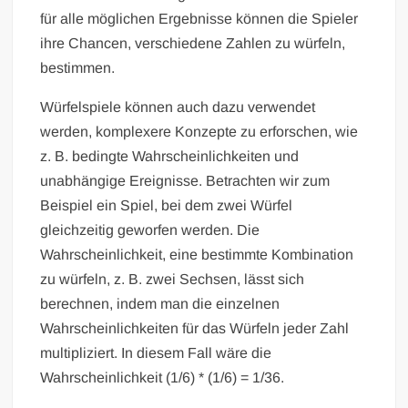
für alle möglichen Ergebnisse können die Spieler
ihre Chancen, verschiedene Zahlen zu würfeln,
bestimmen.
Würfelspiele können auch dazu verwendet
werden, komplexere Konzepte zu erforschen, wie
z. B. bedingte Wahrscheinlichkeiten und
unabhängige Ereignisse. Betrachten wir zum
Beispiel ein Spiel, bei dem zwei Würfel
gleichzeitig geworfen werden. Die
Wahrscheinlichkeit, eine bestimmte Kombination
zu würfeln, z. B. zwei Sechsen, lässt sich
berechnen, indem man die einzelnen
Wahrscheinlichkeiten für das Würfeln jeder Zahl
multipliziert. In diesem Fall wäre die
Wahrscheinlichkeit (1/6) * (1/6) = 1/36.