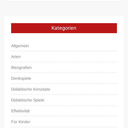
Kategorien
Allgemein
Arten
Bieografien
Denkspiele
Didaktische Konzepte
Didaktische Spiele
Effektivität
Für Kinder