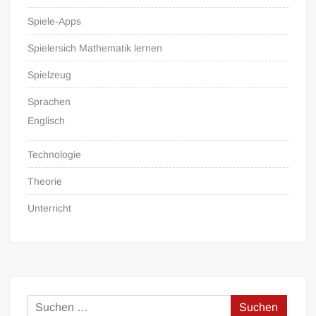
Spiele-Apps
Spielersich Mathematik lernen
Spielzeug
Sprachen
Englisch
Technologie
Theorie
Unterricht
Suchen