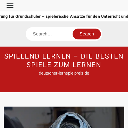
Skip
to
g für Grundschüler – spielerische Ansätze für den Unterricht und
content
Search
SPIELEND LERNEN – DIE BESTEN
SPIELE ZUM LERNEN
deutscher-lernspielpreis.de