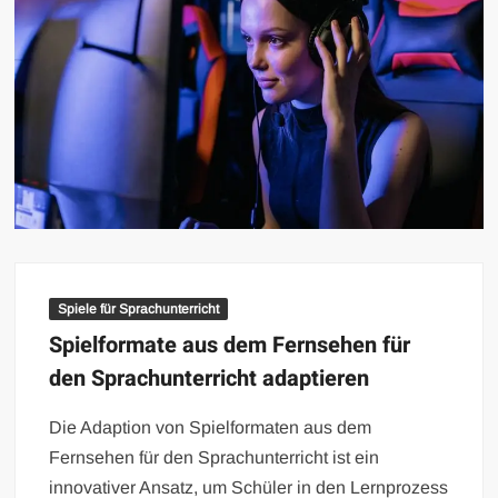
Spiele für Sprachunterricht
Spielformate aus dem Fernsehen für
den Sprachunterricht adaptieren
Die Adaption von Spielformaten aus dem
Fernsehen für den Sprachunterricht ist ein
innovativer Ansatz, um Schüler in den Lernprozess