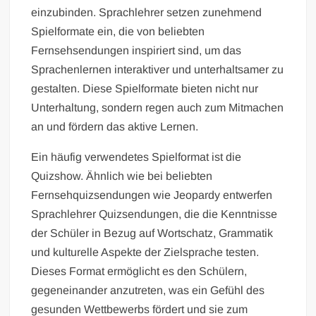
einzubinden. Sprachlehrer setzen zunehmend
Spielformate ein, die von beliebten
Fernsehsendungen inspiriert sind, um das
Sprachenlernen interaktiver und unterhaltsamer zu
gestalten. Diese Spielformate bieten nicht nur
Unterhaltung, sondern regen auch zum Mitmachen
an und fördern das aktive Lernen.
Ein häufig verwendetes Spielformat ist die
Quizshow. Ähnlich wie bei beliebten
Fernsehquizsendungen wie Jeopardy entwerfen
Sprachlehrer Quizsendungen, die die Kenntnisse
der Schüler in Bezug auf Wortschatz, Grammatik
und kulturelle Aspekte der Zielsprache testen.
Dieses Format ermöglicht es den Schülern,
gegeneinander anzutreten, was ein Gefühl des
gesunden Wettbewerbs fördert und sie zum