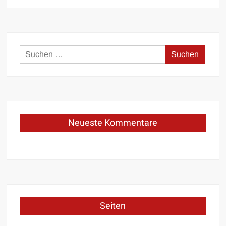
Suchen
nach:
Neueste Kommentare
Seiten