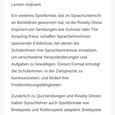
Lernen motiviert.
Ein weiteres Spielformat, das im Sprachunterricht
an Beliebtheit gewonnen hat, ist die Reality-Show.
Inspiriert von Sendungen wie Survivor oder The
Amazing Race, schaffen SprachlehrerInnen
spannende Erlebnisse, bei denen die
SchülerInnen ihre Sprachkenntnisse einsetzen,
um verschiedene Herausforderungen und
Aufgaben zu bewältigen. Dieses Format ermutigt
die SchülerInnen, in der Zielsprache zu
kommunizieren, und fördert ihre
Problemlösungsfähigkeiten.
Zusätzlich zu Quizsendungen und Reality-Shows
haben Sprachlehrer auch Spielformate wie
Brettspiele und Rollenspiele adaptiert. Brettspiele