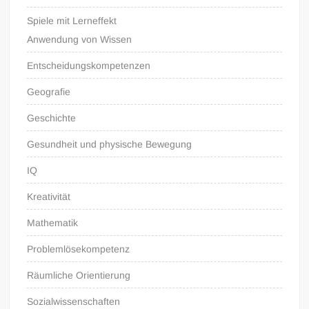
Spiele mit Lerneffekt
Anwendung von Wissen
Entscheidungskompetenzen
Geografie
Geschichte
Gesundheit und physische Bewegung
IQ
Kreativität
Mathematik
Problemlösekompetenz
Räumliche Orientierung
Sozialwissenschaften