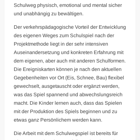
Schulweg physisch, emotional und mental sicher
und unabhängig zu bewältigen.
Der verkehrspädagogische Vorteil der Entwicklung
des eigenen Weges zum Schulspiel nach der
Projektmethode liegt in der sehr intensiven
Auseinandersetzung und konkreten Erfahrung mit
dem eigenen, aber auch mit anderen Schulformen.
Die Ereigniskarten können je nach den aktuellen
Gegebenheiten vor Ort (Eis, Schnee, Bau) flexibel
gewechselt, ausgetauscht oder ergänzt werden,
was das Spiel spannend und abwechslungsreich
macht. Die Kinder lernen auch, dass das Spielen
mit der Produktion des Spiels beginnen und zu
etwas ganz Persönlichem werden kann.
Die Arbeit mit dem Schulwegspiel ist bereits für