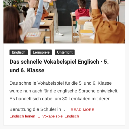
Englisch
Lernspiele
Unterricht
Das schnelle Vokabelspiel Englisch · 5.
und 6. Klasse
Das schnelle Vokabelspiel für die 5. und 6. Klasse
wurde nun auch für die englische Sprache entwickelt.
Es handelt sich dabei um 30 Lernkarten mit deren
Benutzung die Schüler in …
READ MORE
Englisch lernen
Vokabelspiel Englisch