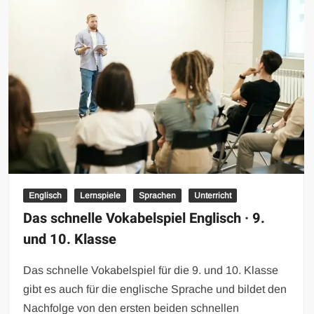
Englisch
Lernspiele
Sprachen
Unterricht
Das schnelle Vokabelspiel Englisch · 9.
und 10. Klasse
Das schnelle Vokabelspiel für die 9. und 10. Klasse
gibt es auch für die englische Sprache und bildet den
Nachfolge von den ersten beiden schnellen