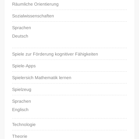
Räumliche Orientierung
Sozialwissenschaften
Sprachen
Deutsch
Spiele zur Förderung kognitiver Fähigkeiten
Spiele-Apps
Spielersich Mathematik lernen
Spielzeug
Sprachen
Englisch
Technologie
Theorie