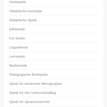
Denkspiele
Didaktische Konzepte
Didaktische Spiele
Effektivität
Für Kinder
Legasthenie
Lernspiele
Mathematik
Pädagogische Brettspiele
Spiele für bestimmte Altersgruppen
Spiele für den Unterrichtsalltag
Spiele für Sprachunterricht