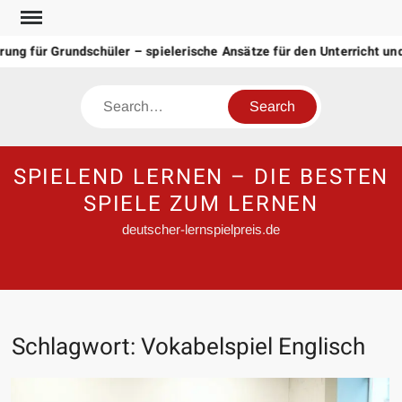
Skip
to
g für Grundschüler – spielerische Ansätze für den Unterricht und 
content
Search
SPIELEND LERNEN – DIE BESTEN
SPIELE ZUM LERNEN
deutscher-lernspielpreis.de
Schlagwort:
Vokabelspiel Englisch