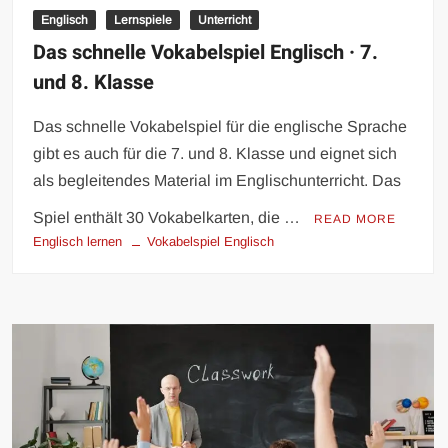
Englisch
Lernspiele
Unterricht
Das schnelle Vokabelspiel Englisch · 7.
und 8. Klasse
Das schnelle Vokabelspiel für die englische Sprache
gibt es auch für die 7. und 8. Klasse und eignet sich
als begleitendes Material im Englischunterricht. Das
Spiel enthält 30 Vokabelkarten, die …
READ MORE
Englisch lernen
Vokabelspiel Englisch