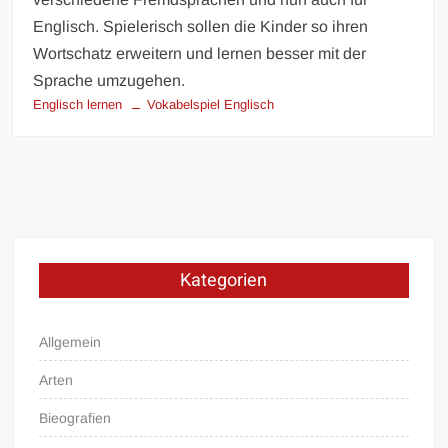
Englisch. Spielerisch sollen die Kinder so ihren
Wortschatz erweitern und lernen besser mit der
Sprache umzugehen.
Englisch lernen
Vokabelspiel Englisch
Kategorien
Allgemein
Arten
Bieografien