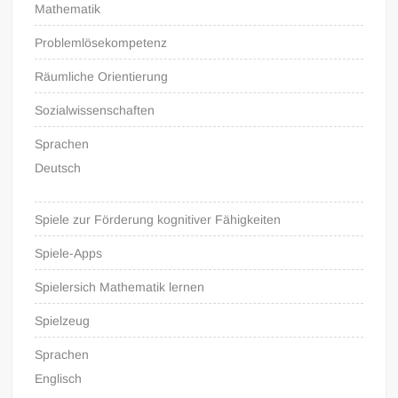
Mathematik
Problemlösekompetenz
Räumliche Orientierung
Sozialwissenschaften
Sprachen
Deutsch
Spiele zur Förderung kognitiver Fähigkeiten
Spiele-Apps
Spielersich Mathematik lernen
Spielzeug
Sprachen
Englisch