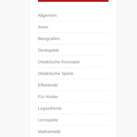
Allgemein
Arten
Bieografien
Denkspiele
Didaktische Konzepte
Didaktische Spiele
Effektivität
Für Kinder
Legasthenie
Lernspiele
Mathematik