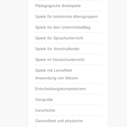
Pädagogische Brettspiele
Spiele für bestimmte Altersgruppen
Spiele für den Unterrichtsalltag
Spiele für Sprachunterricht
Spiele für Vorschulkinder
Spiele im Deutschunterricht
Spiele mit Lerneffekt
Anwendung von Wissen
Entscheidungskompetenzen
Geografie
Geschichte
Gesundheit und physische