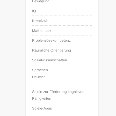
Bewegung
IQ
Kreativität
Mathematik
Problemlösekompetenz
Räumliche Orientierung
Sozialwissenschaften
Sprachen
Deutsch
Spiele zur Förderung kognitiver
Fähigkeiten
Spiele-Apps