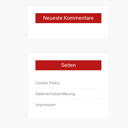
Neueste Kommentare
Seiten
Cookie Policy
Datenschutzerklärung
Impressum