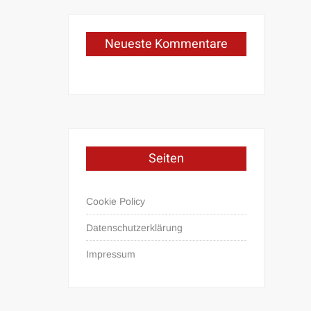
Neueste Kommentare
Seiten
Cookie Policy
Datenschutzerklärung
Impressum