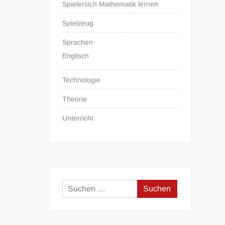
Spielersich Mathematik lernen
Spielzeug
Sprachen
Englisch
Technologie
Theorie
Unterricht
Suchen
nach: