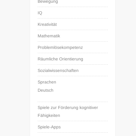
Bewegung
IQ
Kreativität
Mathematik
Problemlösekompetenz
Räumliche Orientierung
Sozialwissenschaften
Sprachen
Deutsch
Spiele zur Förderung kognitiver
Fähigkeiten
Spiele-Apps