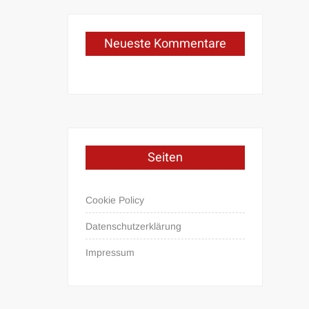
Neueste Kommentare
Seiten
Cookie Policy
Datenschutzerklärung
Impressum