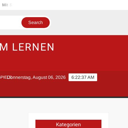
 Spaß zum Lernerfolg: Tipps für spielerisches Lernen im Studium
UM LERNEN
PIELE
Donnerstag, August 06, 2026
6:22:38 AM
Kategorien