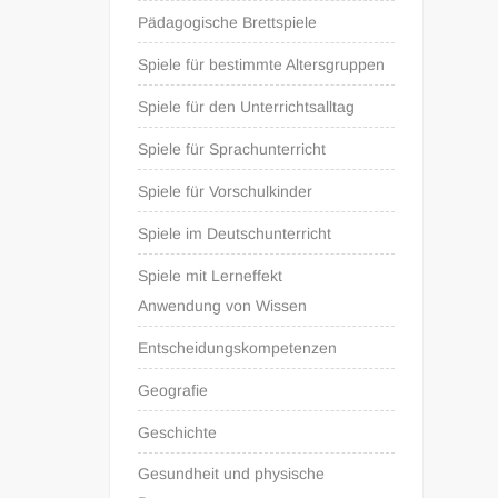
Pädagogische Brettspiele
Spiele für bestimmte Altersgruppen
Spiele für den Unterrichtsalltag
Spiele für Sprachunterricht
Spiele für Vorschulkinder
Spiele im Deutschunterricht
Spiele mit Lerneffekt
Anwendung von Wissen
Entscheidungskompetenzen
Geografie
Geschichte
Gesundheit und physische