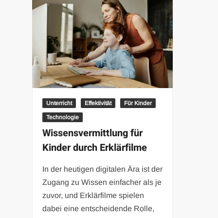
Unterricht
Effektivität
Für Kinder
Technologie
Wissensvermittlung für
Kinder durch Erklärfilme
In der heutigen digitalen Ära ist der
Zugang zu Wissen einfacher als je
zuvor, und Erklärfilme spielen
dabei eine entscheidende Rolle,