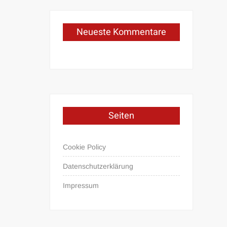
Neueste Kommentare
Seiten
Cookie Policy
Datenschutzerklärung
Impressum