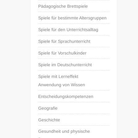
Pädagogische Brettspiele
Spiele für bestimmte Altersgruppen
Spiele für den Unterrichtsalltag
Spiele für Sprachunterricht
Spiele für Vorschulkinder
Spiele im Deutschunterricht
Spiele mit Lerneffekt
Anwendung von Wissen
Entscheidungskompetenzen
Geografie
Geschichte
Gesundheit und physische