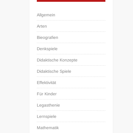
Allgemein
Arten
Bieografien
Denkspiele
Didaktische Konzepte
Didaktische Spiele
Effektivität
Für Kinder
Legasthenie
Lernspiele
Mathematik