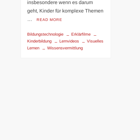
insbesondere wenn es darum
geht, Kinder für komplexe Themen
…
READ MORE
Bildungstechnologie
Erklärfilme
Kinderbildung
Lernvideos
Visuelles
Lernen
Wissensvermittlung