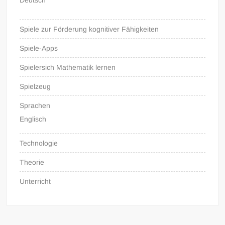
Spiele zur Förderung kognitiver Fähigkeiten
Spiele-Apps
Spielersich Mathematik lernen
Spielzeug
Sprachen
Englisch
Technologie
Theorie
Unterricht