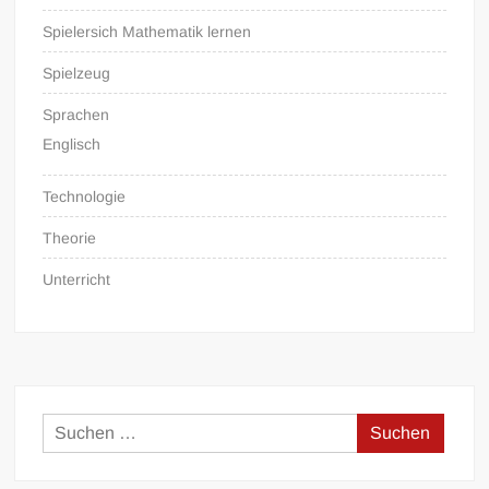
Spielersich Mathematik lernen
Spielzeug
Sprachen
Englisch
Technologie
Theorie
Unterricht
Suchen
nach: