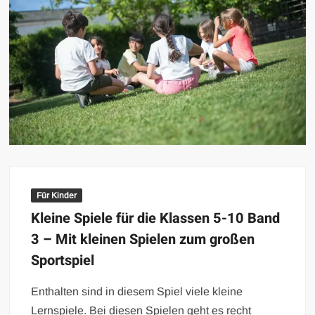
Für Kinder
Kleine Spiele für die Klassen 5-10 Band
3 – Mit kleinen Spielen zum großen
Sportspiel
Enthalten sind in diesem Spiel viele kleine
Lernspiele. Bei diesen Spielen geht es recht