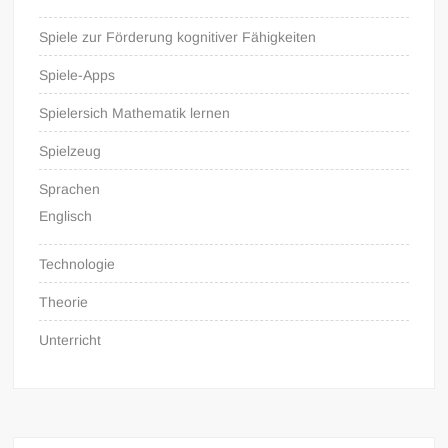
Spiele zur Förderung kognitiver Fähigkeiten
Spiele-Apps
Spielersich Mathematik lernen
Spielzeug
Sprachen
Englisch
Technologie
Theorie
Unterricht