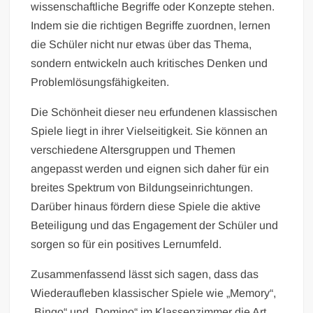
wissenschaftliche Begriffe oder Konzepte stehen.
Indem sie die richtigen Begriffe zuordnen, lernen
die Schüler nicht nur etwas über das Thema,
sondern entwickeln auch kritisches Denken und
Problemlösungsfähigkeiten.
Die Schönheit dieser neu erfundenen klassischen
Spiele liegt in ihrer Vielseitigkeit. Sie können an
verschiedene Altersgruppen und Themen
angepasst werden und eignen sich daher für ein
breites Spektrum von Bildungseinrichtungen.
Darüber hinaus fördern diese Spiele die aktive
Beteiligung und das Engagement der Schüler und
sorgen so für ein positives Lernumfeld.
Zusammenfassend lässt sich sagen, dass das
Wiederaufleben klassischer Spiele wie „Memory“,
„Bingo“ und „Domino“ im Klassenzimmer die Art