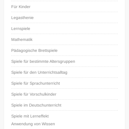
Für Kinder
Legasthenie
Lernspiele
Mathematik
Pädagogische Brettspiele
Spiele für bestimmte Altersgruppen
Spiele für den Unterrichtsalltag
Spiele für Sprachunterricht
Spiele für Vorschulkinder
Spiele im Deutschunterricht
Spiele mit Lerneffekt
Anwendung von Wissen