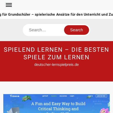
Skip
to
ür Grundschüler – spielerische Ansätze für den Unterricht und Zu
content
Search
SPIELEND LERNEN – DIE BESTEN
SPIELE ZUM LERNEN
deutscher-lernspielpreis.de