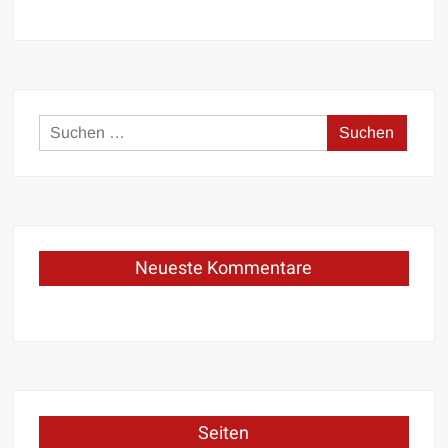
Suchen
nach:
Neueste Kommentare
Seiten