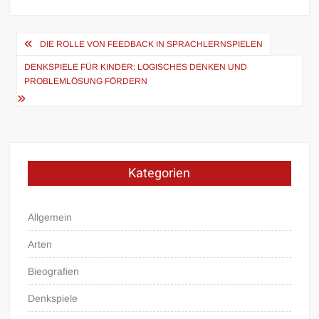
Beitragsnavigation
DIE ROLLE VON FEEDBACK IN SPRACHLERNSPIELEN
DENKSPIELE FÜR KINDER: LOGISCHES DENKEN UND
PROBLEMLÖSUNG FÖRDERN
Kategorien
Allgemein
Arten
Bieografien
Denkspiele