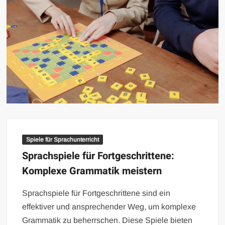
Spiele für Sprachunterricht
Sprachspiele für Fortgeschrittene:
Komplexe Grammatik meistern
Sprachspiele für Fortgeschrittene sind ein
effektiver und ansprechender Weg, um komplexe
Grammatik zu beherrschen. Diese Spiele bieten