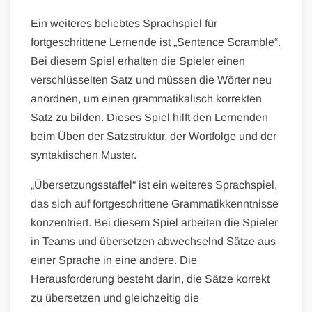
Ein weiteres beliebtes Sprachspiel für
fortgeschrittene Lernende ist „Sentence Scramble“.
Bei diesem Spiel erhalten die Spieler einen
verschlüsselten Satz und müssen die Wörter neu
anordnen, um einen grammatikalisch korrekten
Satz zu bilden. Dieses Spiel hilft den Lernenden
beim Üben der Satzstruktur, der Wortfolge und der
syntaktischen Muster.
„Übersetzungsstaffel“ ist ein weiteres Sprachspiel,
das sich auf fortgeschrittene Grammatikkenntnisse
konzentriert. Bei diesem Spiel arbeiten die Spieler
in Teams und übersetzen abwechselnd Sätze aus
einer Sprache in eine andere. Die
Herausforderung besteht darin, die Sätze korrekt
zu übersetzen und gleichzeitig die