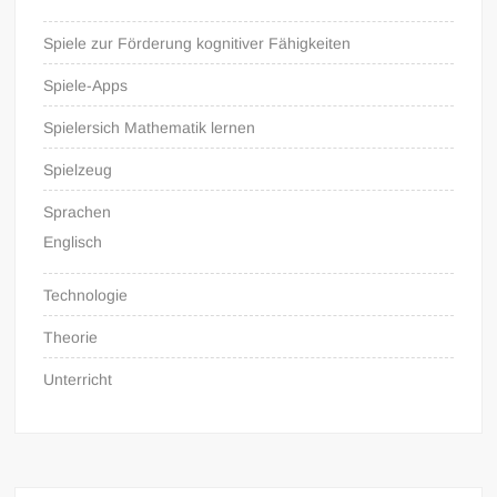
Spiele zur Förderung kognitiver Fähigkeiten
Spiele-Apps
Spielersich Mathematik lernen
Spielzeug
Sprachen
Englisch
Technologie
Theorie
Unterricht