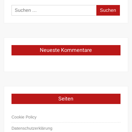
Suchen
nach:
Neueste Kommentare
Seiten
Cookie Policy
Datenschutzerklärung