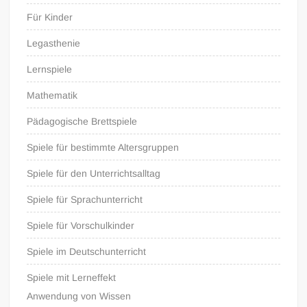
Für Kinder
Legasthenie
Lernspiele
Mathematik
Pädagogische Brettspiele
Spiele für bestimmte Altersgruppen
Spiele für den Unterrichtsalltag
Spiele für Sprachunterricht
Spiele für Vorschulkinder
Spiele im Deutschunterricht
Spiele mit Lerneffekt
Anwendung von Wissen