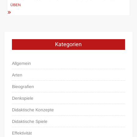
BEN
Kategorien
Allgemein
Arten
Bieografien
Denkspiele
Didaktische Konzepte
Didaktische Spiele
Effektivität