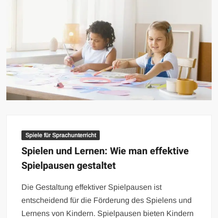
Spiele für Sprachunterricht
Spielen und Lernen: Wie man effektive
Spielpausen gestaltet
Die Gestaltung effektiver Spielpausen ist
entscheidend für die Förderung des Spielens und
Lernens von Kindern. Spielpausen bieten Kindern