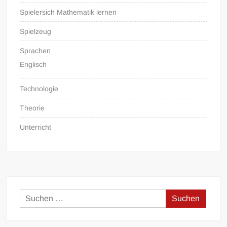
Spielersich Mathematik lernen
Spielzeug
Sprachen
Englisch
Technologie
Theorie
Unterricht
Suchen
nach: