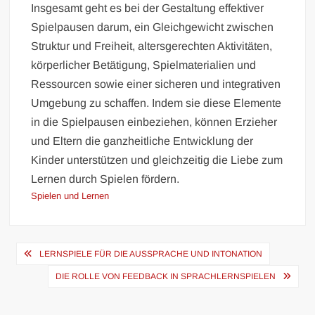
Insgesamt geht es bei der Gestaltung effektiver
Spielpausen darum, ein Gleichgewicht zwischen
Struktur und Freiheit, altersgerechten Aktivitäten,
körperlicher Betätigung, Spielmaterialien und
Ressourcen sowie einer sicheren und integrativen
Umgebung zu schaffen. Indem sie diese Elemente
in die Spielpausen einbeziehen, können Erzieher
und Eltern die ganzheitliche Entwicklung der
Kinder unterstützen und gleichzeitig die Liebe zum
Lernen durch Spielen fördern.
Spielen und Lernen
Beitragsnavigation
LERNSPIELE FÜR DIE AUSSPRACHE UND INTONATION
DIE ROLLE VON FEEDBACK IN SPRACHLERNSPIELEN