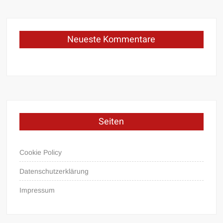
Neueste Kommentare
Seiten
Cookie Policy
Datenschutzerklärung
Impressum