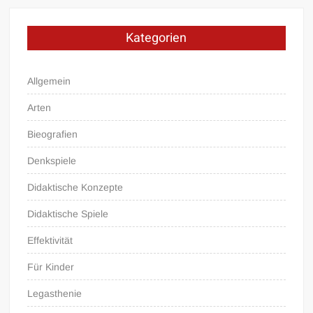
Kategorien
Allgemein
Arten
Bieografien
Denkspiele
Didaktische Konzepte
Didaktische Spiele
Effektivität
Für Kinder
Legasthenie