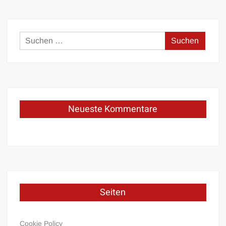
Suchen
nach:
Neueste Kommentare
Seiten
Cookie Policy