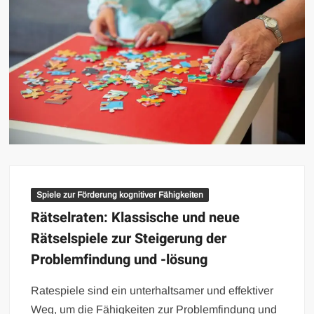
Spiele zur Förderung kognitiver Fähigkeiten
Rätselraten: Klassische und neue
Rätselspiele zur Steigerung der
Problemfindung und -lösung
Ratespiele sind ein unterhaltsamer und effektiver
Weg, um die Fähigkeiten zur Problemfindung und