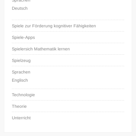
Deutsch
Spiele zur Förderung kognitiver Fähigkeiten
Spiele-Apps
Spielersich Mathematik lernen
Spielzeug
Sprachen
Englisch
Technologie
Theorie
Unterricht