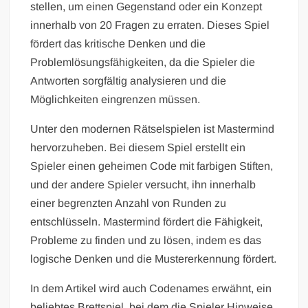
stellen, um einen Gegenstand oder ein Konzept
innerhalb von 20 Fragen zu erraten. Dieses Spiel
fördert das kritische Denken und die
Problemlösungsfähigkeiten, da die Spieler die
Antworten sorgfältig analysieren und die
Möglichkeiten eingrenzen müssen.
Unter den modernen Rätselspielen ist Mastermind
hervorzuheben. Bei diesem Spiel erstellt ein
Spieler einen geheimen Code mit farbigen Stiften,
und der andere Spieler versucht, ihn innerhalb
einer begrenzten Anzahl von Runden zu
entschlüsseln. Mastermind fördert die Fähigkeit,
Probleme zu finden und zu lösen, indem es das
logische Denken und die Mustererkennung fördert.
In dem Artikel wird auch Codenames erwähnt, ein
beliebtes Brettspiel, bei dem die Spieler Hinweise