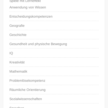
Spiele mit Lerneffekt
Anwendung von Wissen
Entscheidungskompetenzen
Geografie
Geschichte
Gesundheit und physische Bewegung
IQ
Kreativität
Mathematik
Problemlösekompetenz
Räumliche Orientierung
Sozialwissenschaften
Sprachen