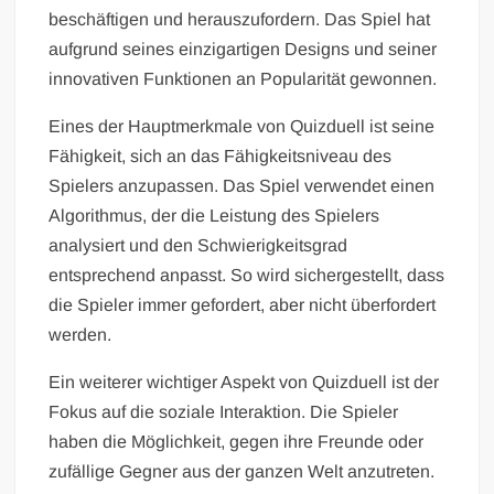
beschäftigen und herauszufordern. Das Spiel hat
aufgrund seines einzigartigen Designs und seiner
innovativen Funktionen an Popularität gewonnen.
Eines der Hauptmerkmale von Quizduell ist seine
Fähigkeit, sich an das Fähigkeitsniveau des
Spielers anzupassen. Das Spiel verwendet einen
Algorithmus, der die Leistung des Spielers
analysiert und den Schwierigkeitsgrad
entsprechend anpasst. So wird sichergestellt, dass
die Spieler immer gefordert, aber nicht überfordert
werden.
Ein weiterer wichtiger Aspekt von Quizduell ist der
Fokus auf die soziale Interaktion. Die Spieler
haben die Möglichkeit, gegen ihre Freunde oder
zufällige Gegner aus der ganzen Welt anzutreten.