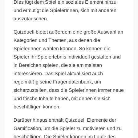
Dies fügt dem Spiel ein soziales Element hinzu
und ermutigt die SpielerInnen, sich mit anderen
auszutauschen.
Quizduell bietet außerdem eine große Auswahl an
Kategorien und Themen, aus denen die
SpielerInnen wählen können. So können die
Spieler ihr Spielerlebnis individuell gestalten und
in Bereichen spielen, die sie am meisten
interessieren. Das Spiel aktualisiert auch
regelmäßig seine Fragendatenbank, um
sicherzustellen, dass die SpielerInnen immer neue
und frische Inhalte haben, mit denen sie sich
beschäftigen können.
Darüber hinaus enthält Quizduell Elemente der
Gamification, um die Spieler zu motivieren und zu
beschäftigen. Die Spieler können im Laufe des