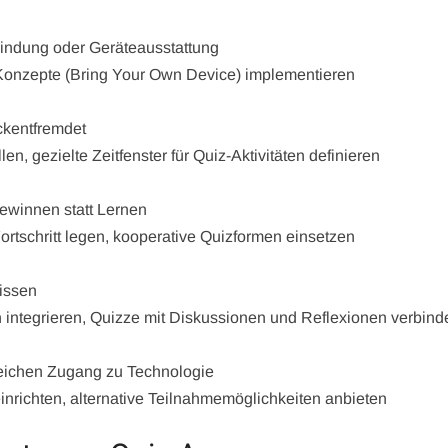
indung oder Geräteausstattung
Konzepte (Bring Your Own Device) implementieren
ckentfremdet
n, gezielte Zeitfenster für Quiz-Aktivitäten definieren
Gewinnen statt Lernen
rtschritt legen, kooperative Quizformen einsetzen
issen
integrieren, Quizze mit Diskussionen und Reflexionen verbind
leichen Zugang zu Technologie
inrichten, alternative Teilnahmemöglichkeiten anbieten