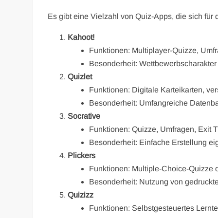
Es gibt eine Vielzahl von Quiz-Apps, die sich für 
Kahoot!
Funktionen: Multiplayer-Quizze, Umf
Besonderheit: Wettbewerbscharakter 
Quizlet
Funktionen: Digitale Karteikarten, v
Besonderheit: Umfangreiche Datenban
Socrative
Funktionen: Quizze, Umfragen, Exit T
Besonderheit: Einfache Erstellung eig
Plickers
Funktionen: Multiple-Choice-Quizze 
Besonderheit: Nutzung von gedruckt
Quizizz
Funktionen: Selbstgesteuertes Ler