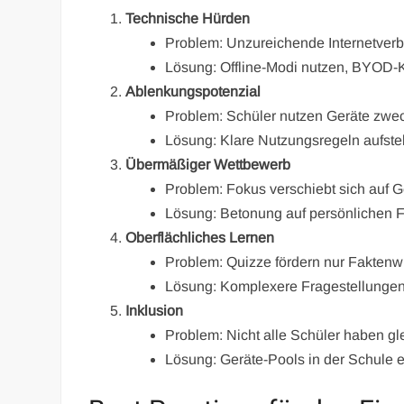
Technische Hürden
Problem: Unzureichende Internetverb
Lösung: Offline-Modi nutzen, BYOD-
Ablenkungspotenzial
Problem: Schüler nutzen Geräte zwe
Lösung: Klare Nutzungsregeln aufstelle
Übermäßiger Wettbewerb
Problem: Fokus verschiebt sich auf 
Lösung: Betonung auf persönlichen Fo
Oberflächliches Lernen
Problem: Quizze fördern nur Faktenw
Lösung: Komplexere Fragestellungen 
Inklusion
Problem: Nicht alle Schüler haben g
Lösung: Geräte-Pools in der Schule e