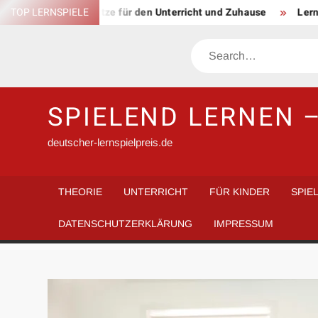
Skip
erische Ansätze für den Unterricht und Zuhause
TOP LERNSPIELE
Lernspiele i
to
content
Search
SPIELEND LERNEN –
deutscher-lernspielpreis.de
THEORIE
UNTERRICHT
FÜR KINDER
SPIE
DATENSCHUTZERKLÄRUNG
IMPRESSUM