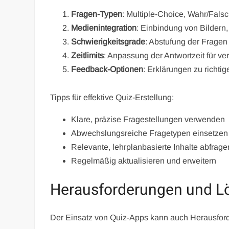
Fragen-Typen
: Multiple-Choice, Wahr/Fals
Medienintegration
: Einbindung von Bildern
Schwierigkeitsgrade
: Abstufung der Fragen
Zeitlimits
: Anpassung der Antwortzeit für v
Feedback-Optionen
: Erklärungen zu richti
Tipps für effektive Quiz-Erstellung:
Klare, präzise Fragestellungen verwenden
Abwechslungsreiche Fragetypen einsetzen
Relevante, lehrplanbasierte Inhalte abfrage
Regelmäßig aktualisieren und erweitern
Herausforderungen und L
Der Einsatz von Quiz-Apps kann auch Herausford