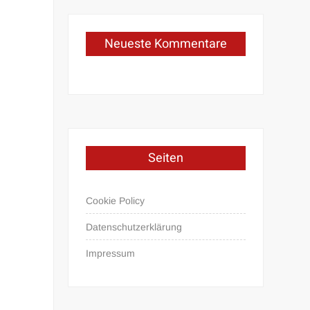
Neueste Kommentare
Seiten
Cookie Policy
Datenschutzerklärung
Impressum