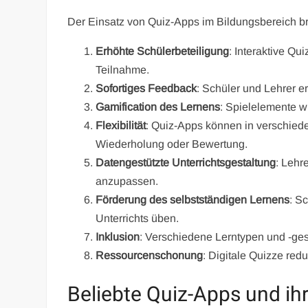
Der Einsatz von Quiz-Apps im Bildungsbereich brin
Erhöhte Schülerbeteiligung
: Interaktive Qu
Teilnahme.
Sofortiges Feedback
: Schüler und Lehrer e
Gamification des Lernens
: Spielelemente w
Flexibilität
: Quiz-Apps können in verschied
Wiederholung oder Bewertung.
Datengestützte Unterrichtsgestaltung
: Lehr
anzupassen.
Förderung des selbstständigen Lernens
: S
Unterrichts üben.
Inklusion
: Verschiedene Lerntypen und -ge
Ressourcenschonung
: Digitale Quizze red
Beliebte Quiz-Apps und ih