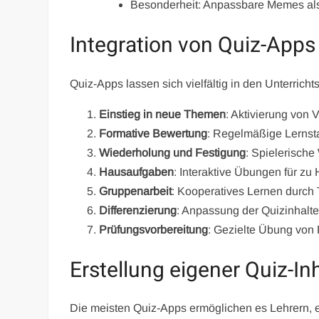
Besonderheit: Anpassbare Memes al
Integration von Quiz-Apps 
Quiz-Apps lassen sich vielfältig in den Unterrichts
Einstieg in neue Themen
: Aktivierung von 
Formative Bewertung
: Regelmäßige Lernst
Wiederholung und Festigung
: Spielerische
Hausaufgaben
: Interaktive Übungen für zu 
Gruppenarbeit
: Kooperatives Lernen durch
Differenzierung
: Anpassung der Quizinhalt
Prüfungsvorbereitung
: Gezielte Übung von 
Erstellung eigener Quiz-In
Die meisten Quiz-Apps ermöglichen es Lehrern, ei