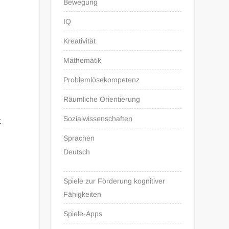
Bewegung
IQ
Kreativität
Mathematik
Problemlösekompetenz
Räumliche Orientierung
Sozialwissenschaften
t
Sprachen
Deutsch
Spiele zur Förderung kognitiver
Fähigkeiten
Spiele-Apps