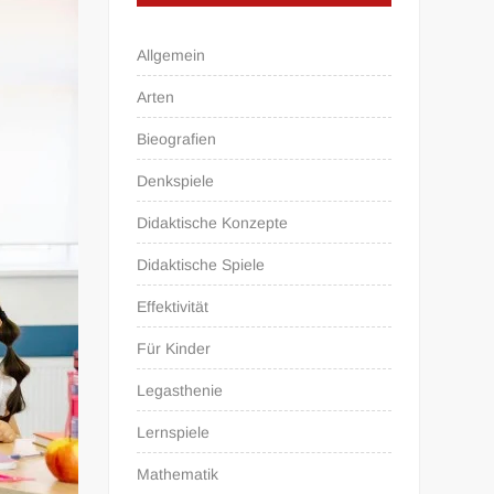
Allgemein
Arten
Bieografien
Denkspiele
Didaktische Konzepte
Didaktische Spiele
Effektivität
Für Kinder
Legasthenie
Lernspiele
Mathematik