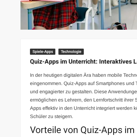
Spiele-Apps
Technologie
Quiz-Apps im Unterricht: Interaktives
In der heutigen digitalen Ära haben mobile Techn
eingenommen. Quiz-Apps auf Smartphones und Tabl
und engagierter zu gestalten. Diese Anwendunge
ermöglichen es Lehrern, den Lernfortschritt ihrer S
Apps effektiv in den Unterricht integriert werden
Schüler zu steigern.
Vorteile von Quiz-Apps im 