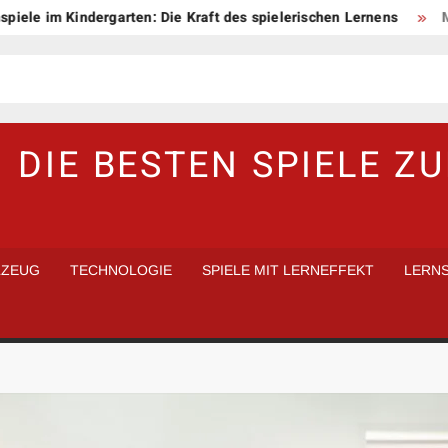
m Kindergarten: Die Kraft des spielerischen Lernens
Mit Spaß 
 DIE BESTEN SPIELE Z
LZEUG
TECHNOLOGIE
SPIELE MIT LERNEFFEKT
LERNS