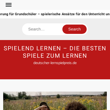
Skip
to
ng für Grundschüler – spielerische Ansätze für den Unterricht un
content
Search
SPIELEND LERNEN – DIE BESTEN
SPIELE ZUM LERNEN
deutscher-lernspielpreis.de