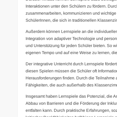
Interaktionen unter den Schülern zu fördern. Du
zusammenarbeiten, kommunizieren und wichtige so
SchülerInnen, die sich in traditionellen Klassen
Außerdem können Lernspiele an die individuelle
Integration von adaptiver Technologie und person
und Unterstützung für jeden Schüler bieten. So wir
eigenen Tempo und auf eine Weise zu lernen, die s
Der integrative Unterricht durch Lernspiele förd
diesen Spielen müssen die Schüler oft Informati
Herausforderungen finden. Durch die Teilnahme an
Fähigkeiten, die auch außerhalb des Klassenzi
Insgesamt haben Lernspiele das Potenzial, die Ar
Abbau von Barrieren und die Förderung der Inklu
entfalten kann. Durch praktische Erfahrungen, soz