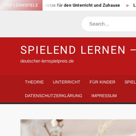
Skip
spielerische Ansätze für den Unterricht und Zuhause
TOP LERNSPIELE
Lernspie
to
content
Search
SPIELEND LERNEN –
deutscher-lernspielpreis.de
THEORIE
UNTERRICHT
FÜR KINDER
SPIE
DATENSCHUTZERKLÄRUNG
IMPRESSUM