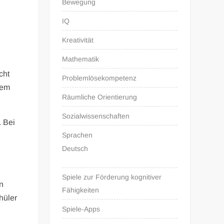
Bewegung
IQ
Kreativität
Mathematik
cht
Problemlösekompetenz
nem
Räumliche Orientierung
Sozialwissenschaften
. Bei
Sprachen
Deutsch
Spiele zur Förderung kognitiver
n
Fähigkeiten
hüler
Spiele-Apps
g