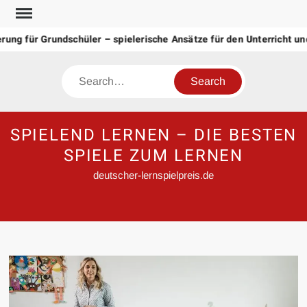
Skip
to
ng für Grundschüler – spielerische Ansätze für den Unterricht un
content
Search
SPIELEND LERNEN – DIE BESTEN
SPIELE ZUM LERNEN
deutscher-lernspielpreis.de