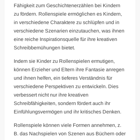
Fähigkeit zum Geschichtenerzählen bei Kindern
zu fördern. Rollenspiele ermöglichen es Kindern,
in verschiedene Charaktere zu schlüpfen und in
verschiedene Szenarien einzutauchen, was ihnen
eine reiche Inspirationsquelle für ihre kreativen
Schreibbemühungen bietet.
Indem sie Kinder zu Rollenspielen ermutigen,
können Erzieher und Eltern ihre Fantasie anregen
und ihnen helfen, ein tieferes Verständnis für
verschiedene Perspektiven zu entwickeln. Dies
verbessert nicht nur ihre kreativen
Schreibfähigkeiten, sondern fördert auch ihr
Einfühlungsvermögen und ihr kritisches Denken.
Rollenspiele können viele Formen annehmen, z.
B. das Nachspielen von Szenen aus Büchern oder