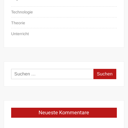
Technologie
Theorie
Unterricht
Suchen
nach:
Neueste Kommentare