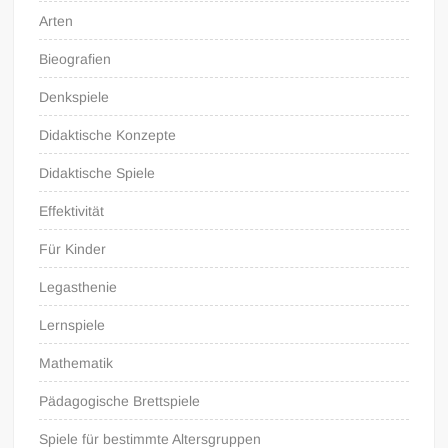
Arten
Bieografien
Denkspiele
Didaktische Konzepte
Didaktische Spiele
Effektivität
Für Kinder
Legasthenie
Lernspiele
Mathematik
Pädagogische Brettspiele
Spiele für bestimmte Altersgruppen