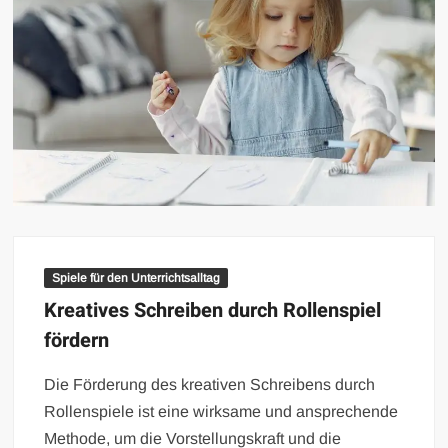
Spiele für den Unterrichtsalltag
Kreatives Schreiben durch Rollenspiel
fördern
Die Förderung des kreativen Schreibens durch
Rollenspiele ist eine wirksame und ansprechende
Methode, um die Vorstellungskraft und die