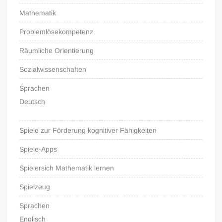
Mathematik
Problemlösekompetenz
Räumliche Orientierung
Sozialwissenschaften
Sprachen
Deutsch
Spiele zur Förderung kognitiver Fähigkeiten
Spiele-Apps
Spielersich Mathematik lernen
Spielzeug
Sprachen
Englisch