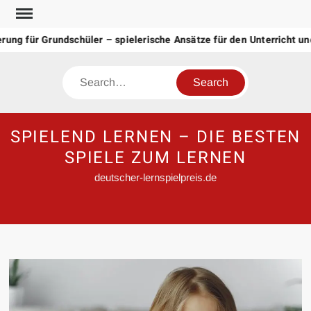
Skip
to
ng für Grundschüler – spielerische Ansätze für den Unterricht un
content
Search
SPIELEND LERNEN – DIE BESTEN
SPIELE ZUM LERNEN
deutscher-lernspielpreis.de