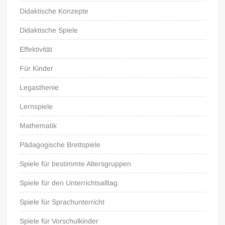
Didaktische Konzepte
Didaktische Spiele
Effektivität
Für Kinder
Legasthenie
Lernspiele
Mathematik
Pädagogische Brettspiele
Spiele für bestimmte Altersgruppen
Spiele für den Unterrichtsalltag
Spiele für Sprachunterricht
Spiele für Vorschulkinder