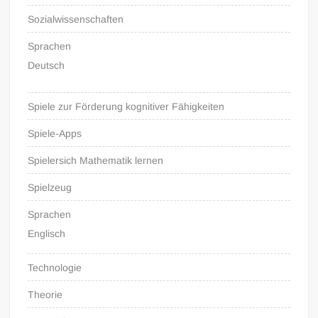
Sozialwissenschaften
Sprachen
Deutsch
Spiele zur Förderung kognitiver Fähigkeiten
Spiele-Apps
Spielersich Mathematik lernen
Spielzeug
Sprachen
Englisch
Technologie
Theorie