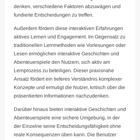
denken, verschiedene Faktoren abzuwägen und
fundierte Entscheidungen zu treffen.
Außerdem fördern diese interaktiven Erfahrungen
aktives Lernen und Engagement. Im Gegensatz zu
traditionellen Lernmethoden wie Vorlesungen oder
Lesen ermöglichen interaktive Geschichten und
Abenteuerspiele den Nutzern, sich aktiv am
Lernprozess zu beteiligen. Dieser praxisnahe
Ansatz fördert ein tieferes Verständnis komplexer
Konzepte und ermutigt die Nutzer, kritisch über die
präsentierten Informationen nachzudenken.
Darüber hinaus bieten interaktive Geschichten und
Abenteuerspiele eine sichere Umgebung, in der
der Einzelne seine Entscheidungsfähigkeit ohne
reale Konsequenzen üben kann. Die Benutzer