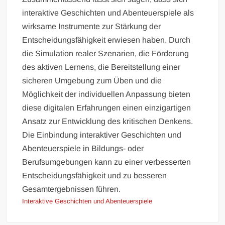
interaktive Geschichten und Abenteuerspiele als
wirksame Instrumente zur Stärkung der
Entscheidungsfähigkeit erwiesen haben. Durch
die Simulation realer Szenarien, die Förderung
des aktiven Lernens, die Bereitstellung einer
sicheren Umgebung zum Üben und die
Möglichkeit der individuellen Anpassung bieten
diese digitalen Erfahrungen einen einzigartigen
Ansatz zur Entwicklung des kritischen Denkens.
Die Einbindung interaktiver Geschichten und
Abenteuerspiele in Bildungs- oder
Berufsumgebungen kann zu einer verbesserten
Entscheidungsfähigkeit und zu besseren
Gesamtergebnissen führen.
Interaktive Geschichten und Abenteuerspiele