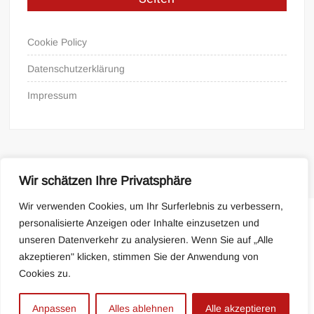
Cookie Policy
Datenschutzerklärung
Impressum
Wir schätzen Ihre Privatsphäre
Wir verwenden Cookies, um Ihr Surferlebnis zu verbessern,
personalisierte Anzeigen oder Inhalte einzusetzen und
Cookie Policy
Impressum
unseren Datenverkehr zu analysieren. Wenn Sie auf „Alle
akzeptieren" klicken, stimmen Sie der Anwendung von
Cookies zu.
Proudly powered by WordPress
|
Theme: FreeNews
|
By
ThemeSpiral.com
.
Anpassen
Alles ablehnen
Alle akzeptieren