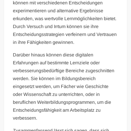
können mit verschiedenen Entscheidungen
experimentieren und alternative Ergebnisse
erkunden, was wertvolle Lernmöglichkeiten bietet.
Durch Versuch und Irrtum können sie ihre
Entscheidungsstrategien verfeinern und Vertrauen
in ihre Fähigkeiten gewinnen.
Darüber hinaus können diese digitalen
Erfahrungen auf bestimmte Lernziele oder
verbesserungsbedürftige Bereiche zugeschnitten
werden. Sie können im Bildungsbereich
eingesetzt werden, um Fächer wie Geschichte
oder Wissenschaft zu unterrichten, oder in
beruflichen Weiterbildungsprogrammen, um die
Entscheidungsfähigkeit am Arbeitsplatz zu
verbessern.
Zusammenfassend lässt sich sagen, dass sich