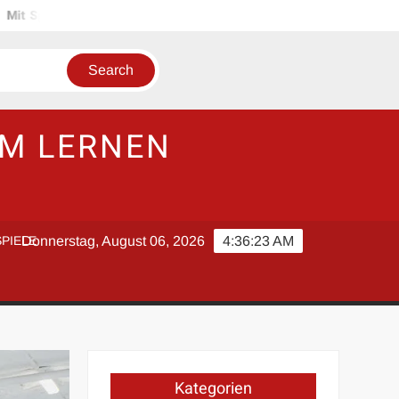
paß zum Lernerfolg: Tipps für spielerisches Lernen im Studium
UM LERNEN
PIELE
Donnerstag, August 06, 2026
4:36:24 AM
Kategorien