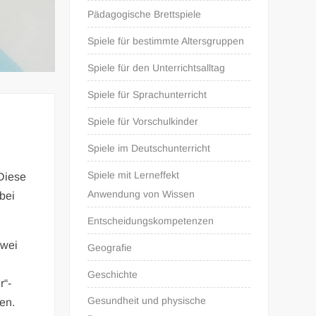
Pädagogische Brettspiele
Spiele für bestimmte Altersgruppen
Spiele für den Unterrichtsalltag
Spiele für Sprachunterricht
Spiele für Vorschulkinder
Spiele im Deutschunterricht
Spiele mit Lerneffekt
 Diese
Anwendung von Wissen
bei
Entscheidungskompetenzen
zwei
Geografie
Geschichte
r“-
Gesundheit und physische
en.