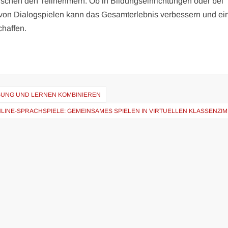
chen den Teilnehmern. Ob in Bildungseinrichtungen oder bei
von Dialogspielen kann das Gesamterlebnis verbessern und ei
haffen.
UNG UND LERNEN KOMBINIEREN
LINE-SPRACHSPIELE: GEMEINSAMES SPIELEN IN VIRTUELLEN KLASSENZI