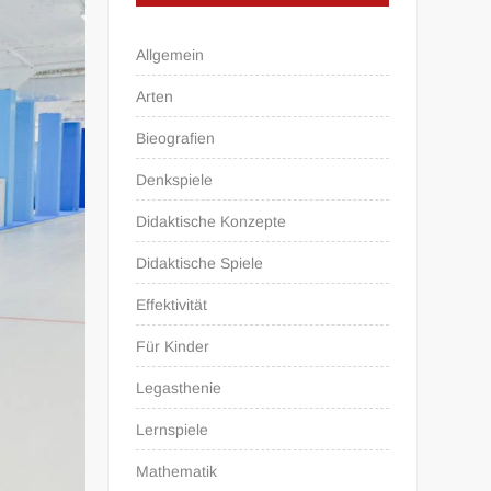
Allgemein
Arten
Bieografien
Denkspiele
Didaktische Konzepte
Didaktische Spiele
Effektivität
Für Kinder
Legasthenie
Lernspiele
Mathematik