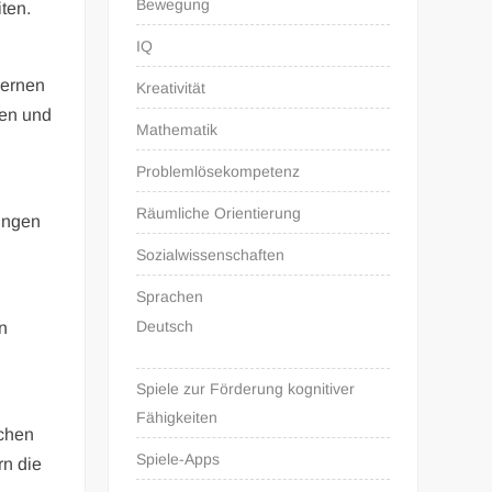
Bewegung
ten.
IQ
Lernen
Kreativität
fen und
Mathematik
Problemlösekompetenz
Räumliche Orientierung
hungen
Sozialwissenschaften
Sprachen
Deutsch
n
Spiele zur Förderung kognitiver
Fähigkeiten
ächen
Spiele-Apps
rn die