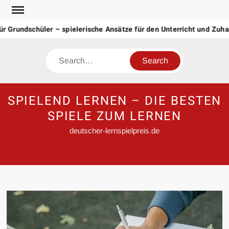
Skip
to
rundschüler – spielerische Ansätze für den Unterricht und Zuhause
content
Search
SPIELEND LERNEN – DIE BESTEN
SPIELE ZUM LERNEN
deutscher-lernspielpreis.de