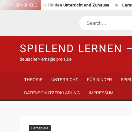
Skip
lerische Ansätze für den Unterricht und Zuhause
TOP LERNSPIELE
Lernspiele i
to
content
Search
SPIELEND LERNEN –
deutscher-lernspielpreis.de
THEORIE
UNTERRICHT
FÜR KINDER
SPIE
DATENSCHUTZERKLÄRUNG
IMPRESSUM
Lernspiele