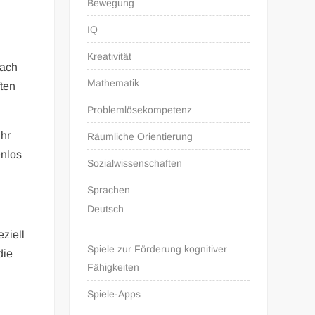
Bewegung
IQ
Kreativität
fach
Mathematik
ften
Problemlösekompetenz
Ihr
Räumliche Orientierung
enlos
Sozialwissenschaften
Sprachen
Deutsch
eziell
Spiele zur Förderung kognitiver
die
Fähigkeiten
Spiele-Apps