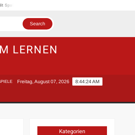
zum Lernerfolg: Tipps für spielerisches Lernen im Studium
S
UM LERNEN
PIELE
Freitag, August 07, 2026
8:44:25 AM
Kategorien