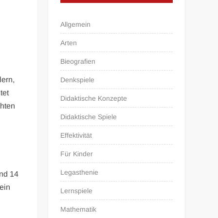
Allgemein
Arten
Bieografien
lern,
Denkspiele
tet
Didaktische Konzepte
chten
Didaktische Spiele
Effektivität
Für Kinder
Legasthenie
und 14
sein
Lernspiele
Mathematik