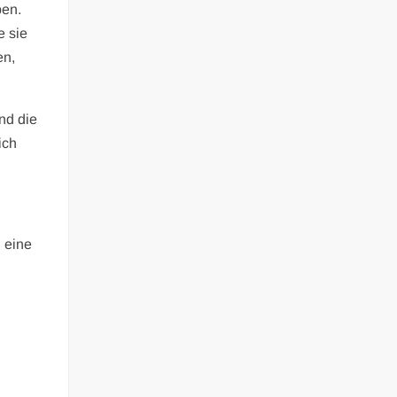
ben.
e sie
en,
nd die
ich
 eine