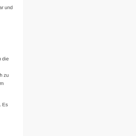
ar und
 die
h zu
um
. Es