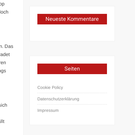
App
doch
Neueste Kommentare
en. Das
radet
ren
Seiten
ngs
Cookie Policy
Datenschutzerklärung
sich
Impressum
llt